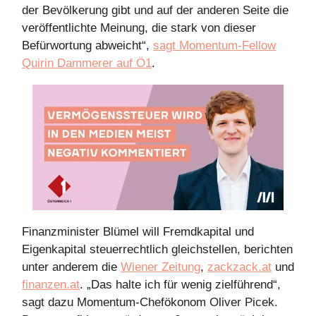
der Bevölkerung gibt und auf der anderen Seite die
veröffentlichte Meinung, die stark von dieser
Befürwortung abweicht“,
sagt Momentum-Fellow
Quirin Dammerer auf Ö1
.
Finanzminister Blümel will Fremdkapital und
Eigenkapital steuerrechtlich gleichstellen, berichten
unter anderem die
Wiener Zeitung
,
zackzack.at
und
finanzen.at
. „Das halte ich für wenig zielführend“,
sagt dazu Momentum-Chefökonom Oliver Picek.