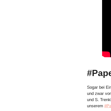
#Pap
Sogar bei E
und zwar von
und S. Tren
unserem
#P