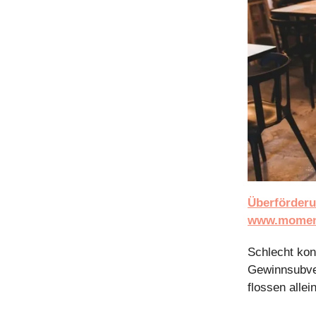
Überförderu
www.moment
Schlecht kon
Gewinnsubven
flossen allei