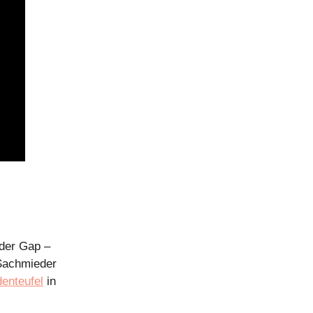
der Gap –
 Sachmieder
enteufel
in