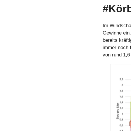
#Körb
Im Windschat
Gewinne ein.
bereits kräft
immer noch f
von rund 1,6 