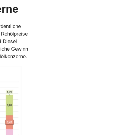
erne
dentliche
 Rohölpreise
i Diesel
liche Gewinn
alölkonzerne.