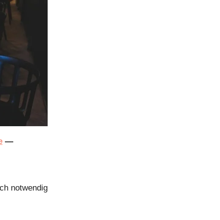
e
—
ich notwendig