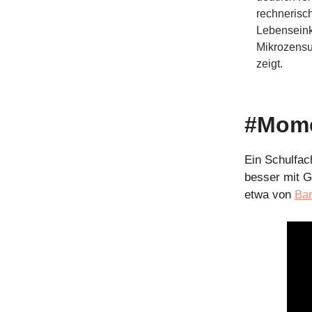
rechnerisch
Lebensein
Mikrozensu
zeigt.
#Mome
Ein Schulfa
besser mit G
etwa von
Bar