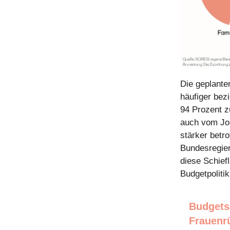
Die geplanten
häufiger bez
94 Prozent z
auch vom Job
stärker betr
Bundesregier
diese Schief
Budgetpolitik
Budgets
Frauenr