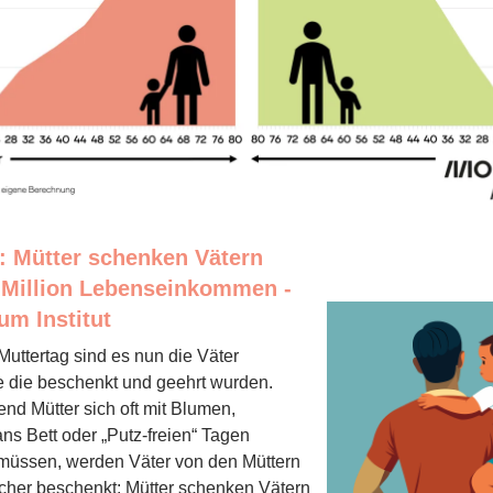
: Mütter schenken Vätern
 Million Lebenseinkommen -
m Institut
uttertag sind es nun die Väter
e die beschenkt und geehrt wurden.
nd Mütter sich oft mit Blumen,
ns Bett oder „Putz-freien“ Tagen
üssen, werden Väter von den Müttern
icher beschenkt: Mütter schenken Vätern