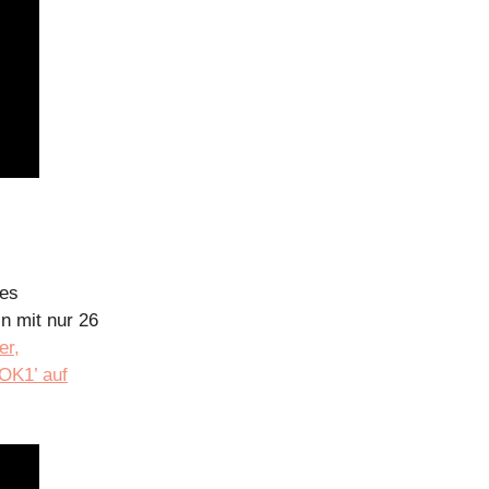
res
n mit nur 26
er,
OK1’ auf