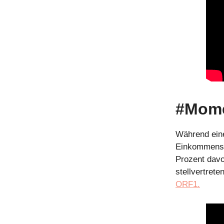
#Mome
Während eine
Einkommens a
Prozent davon
stellvertret
ORF1.