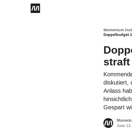
Momentum Instit
Doppelbudget 202
Doppe
straft
Kommende 
diskutiert
Anlass hab
hinsichtli
Gespart wi
Momentum
June 13,