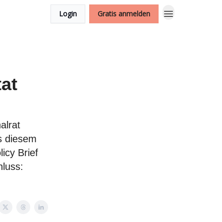
Login
Gratis anmelden
at
alrat
us diesem
icy Brief
hluss: