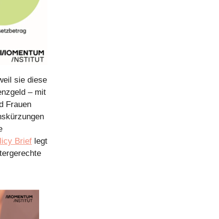
eil sie diese
enzgeld – mit
nd Frauen
onskürzungen
e
icy Brief
legt
htergerechte