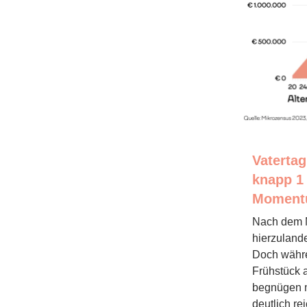
Vatertag
knapp 1
Momentu
Nach dem M
hierzuland
Doch währe
Frühstück a
begnügen m
deutlich re