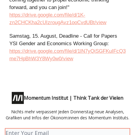
forward, and you can join!"
https://drive.google.com/file/d/1K-
zn2CHCKha2cUIzrougAvz1ooCvdUBt/view
Samstag, 15. August, Deadline - Call for Papers
YSI Gender and Economics Working Group:
https://drive.google.com/file/d/1lN7yQiSGFKuIFcQ3
me7HpBhW3Y8Wy0w0/view
Momentum Institut | Think Tank der Vielen
Nichts mehr verpassen! Jeden Donnerstag neue Analysen,
Grafiken und Infos der Ökonom:innen des Momentum Instituts.