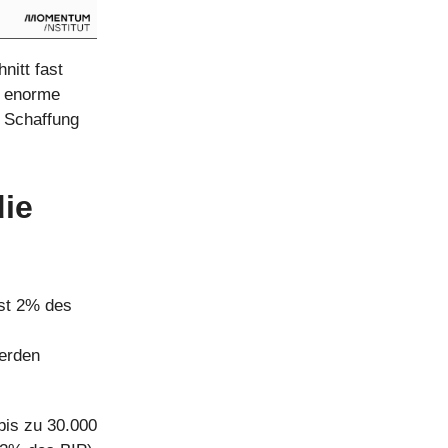
nitt fast
e enorme
e Schaffung
ie
st 2% des
werden
bis zu 30.000