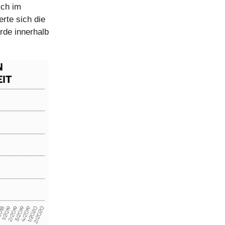
ich im
rte sich die
rde innerhalb