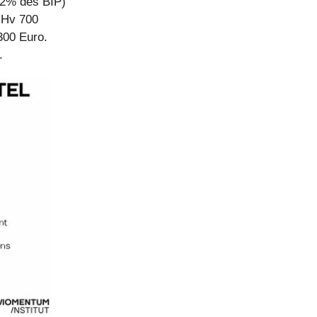
72% des BIP)
iHv 700
300 Euro.
.