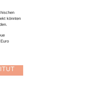
chischen
fekt könnten
den.
eue
 Euro