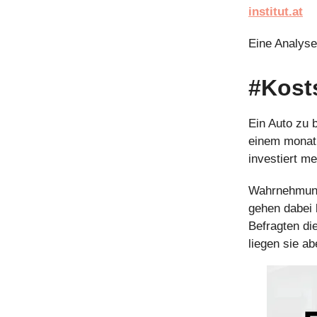
institut.at
Eine Analys
#Kost
Ein Auto zu 
einem monatl
investiert m
Wahrnehmung 
gehen dabei 
Befragten di
liegen sie a