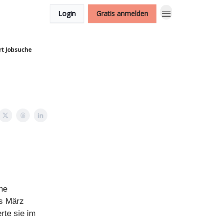
Login
Gratis anmelden
rt Jobsuche
he
is März
rte sie im