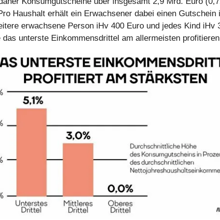
 daher Konsumgutscheine über insgesamt 2,9 Mrd. Euro (0,
o Haushalt erhält ein Erwachsener dabei einen Gutschein 
eitere erwachsene Person iHv 400 Euro und jedes Kind iHv 
das unterste Einkommensdrittel am allermeisten profitieren