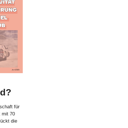
nd?
schaft für
t mit 70
ückt die