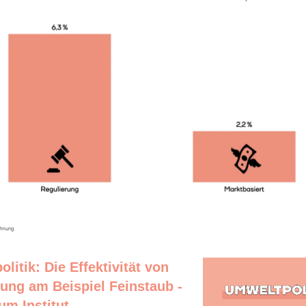
litik: Die Effektivität von
ung am Beispiel Feinstaub -
m Institut