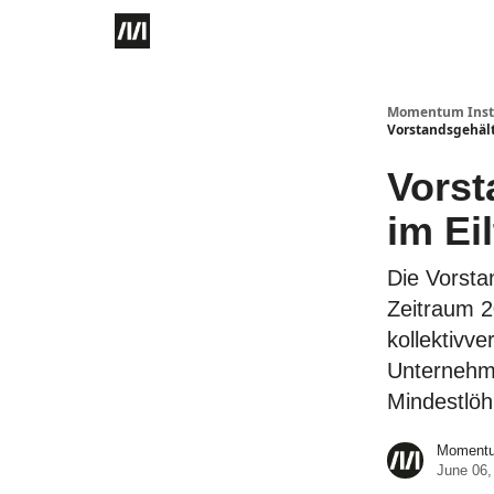
Momentum Instit
Vorstandsgehäl
Vorst
im Ei
Die Vorsta
Zeitraum 2
kollektivve
Unternehme
Mindestlö
Momentum
June 06,