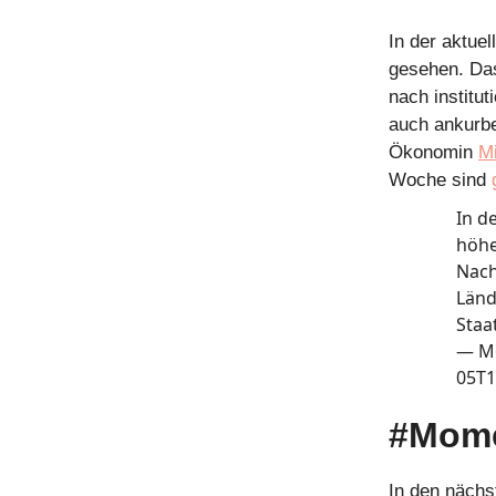
In der aktue
gesehen. Das
nach instit
auch ankurbe
Ökonomin
M
Woche sind
In d
höhe
Nach
Länd
Staa
—
M
05T1
#Mome
In den nächs