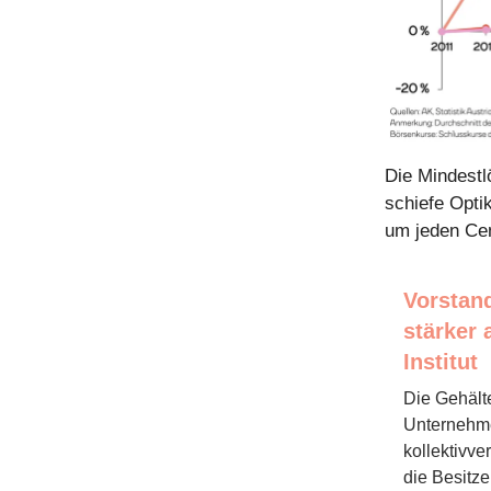
Die Mindestl
schiefe Opti
um jeden Cen
Vorstan
stärker
Institut
Die Gehälte
Unternehme
kollektivv
die Besitz