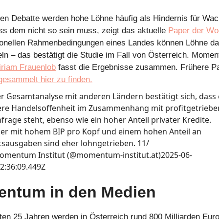
llen Debatte werden hohe Löhne häufig als Hindernis für Wa
s dem nicht so sein muss, zeigt das aktuelle
Paper der Wo
utionellen Rahmenbedingungen eines Landes können Löhne 
ln – das bestätigt die Studie im Fall von Österreich. Mome
iriam Frauenlob
fasst die Ergebnisse zusammen. Frühere Pa
gesammelt hier zu finden.
er Gesamtanalyse mit anderen Ländern bestätigt sich, dass 
re Handelsoffenheit im Zusammenhang mit profitgetriebe
frage steht, ebenso wie ein hoher Anteil privater Kredite.
er mit hohem BIP pro Kopf und einem hohen Anteil an
tsausgaben sind eher lohngetrieben. 11/
omentum Institut (@momentum-institut.at)
2025-06-
2:36:09.449Z
ntum in den Medien
ten 25 Jahren werden in Österreich rund 800 Milliarden Euro