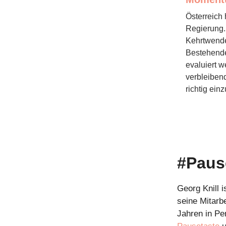
Österreich 
Regierung. 
Kehrtwende 
Bestehende
evaluiert w
verbleibend
richtig ein
#Pause
Georg Knill i
seine Mitarbe
Jahren in P