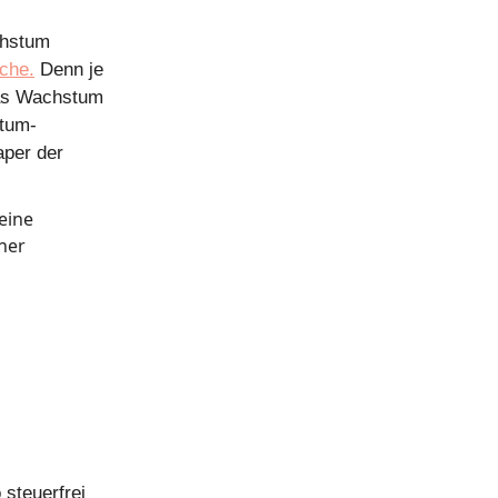
chstum
che.
Denn je
das Wachstum
ntum-
per der
eine
ner
 steuerfrei