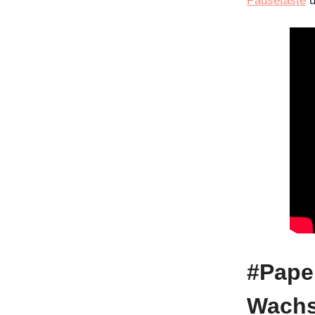
Pausetaste
u
#Pape
Wachs