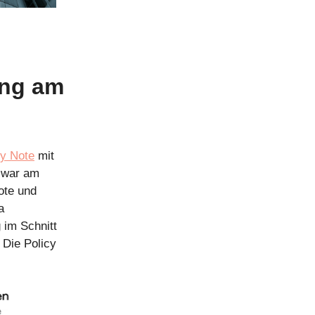
ung am
cy Note
mit
zwar am
ote und
a
 im Schnitt
 Die Policy