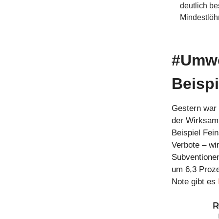
deutlich be
Mindestlöh
#Umwel
Beispi
Gestern war 
der Wirksam
Beispiel Fei
Verbote – wi
Subventionen
um 6,3 Proze
Note gibt es