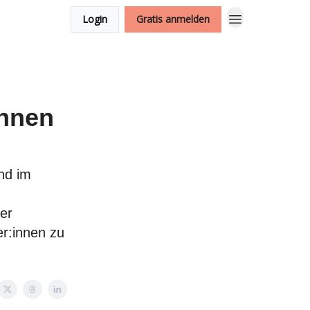
Login
Gratis anmelden
̈hnen
nd im
der
er:innen zu