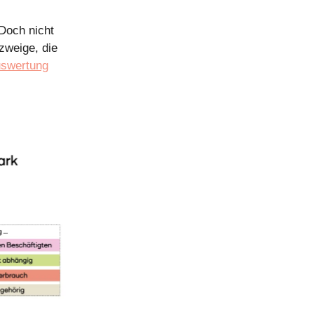
 Doch nicht
ezweige, die
uswertung