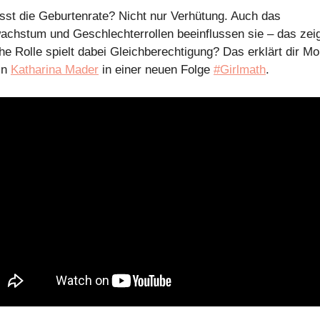
sst die Geburtenrate? Nicht nur Verhütung. Auch das
achstum und Geschlechterrollen beeinflussen sie – das zeig
he Rolle spielt dabei Gleichberechtigung? Das erklärt dir 
in
Katharina Mader
in einer neuen Folge
#Girlmath
.