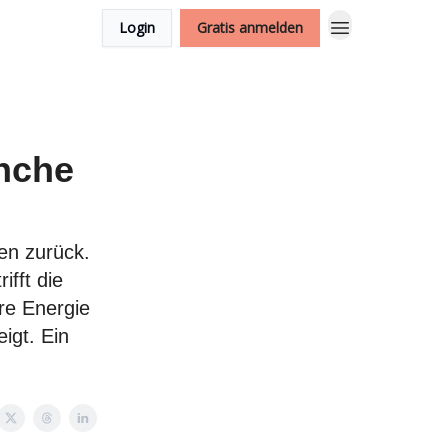
Login
Gratis anmelden
anche
en zurück.
ifft die
re Energie
igt. Ein