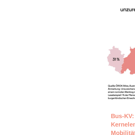
Bus-KV:
Kernele
Mobilit