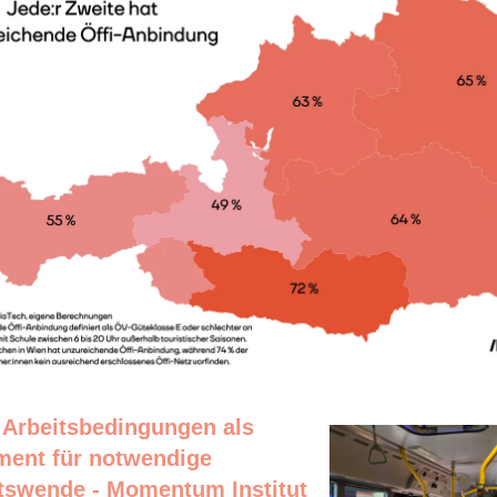
 Arbeitsbedingungen als
ment für notwendige
ätswende - Momentum Institut