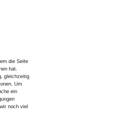
em die Seite
hen hat.
, gleichzeitig
ionen. Um
nche ein
gungen
ir noch viel