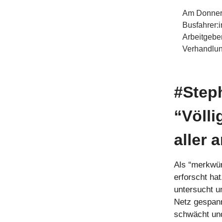
Am Donners
Busfahrer:
Arbeitgebe
Verhandlun
#Step
“Völli
aller 
Als “merkwür
erforscht ha
untersucht 
Netz gespann
schwächt un