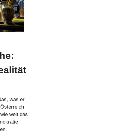
he:
alität
das, was er
 Österreich
 wie weit das
mokratie
en.