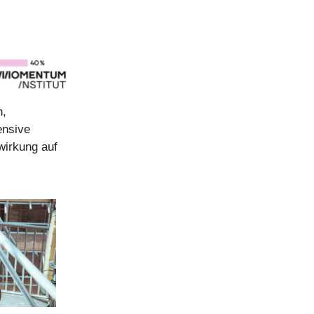
n,
ensive
wirkung auf