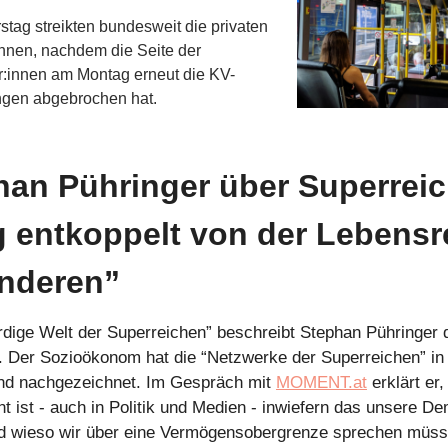
tag streikten bundesweit die privaten
innen, nachdem die Seite der
r:innen am Montag erneut die KV-
gen abgebrochen hat.
han Pühringer über Superreic
g entkoppelt von der Lebensre
anderen”
dige Welt der Superreichen” beschreibt Stephan Pühringer 
t. Der Sozioökonom hat die “Netzwerke der Superreichen” in
und nachgezeichnet. Im Gespräch mit
MOMENT.at
erklärt er,
t ist - auch in Politik und Medien - inwiefern das unsere De
d wieso wir über eine Vermögensobergrenze sprechen müss