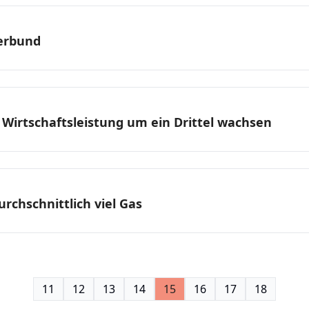
erbund
 Wirtschaftsleistung um ein Drittel wachsen
rchschnittlich viel Gas
11
12
13
14
15
16
17
18